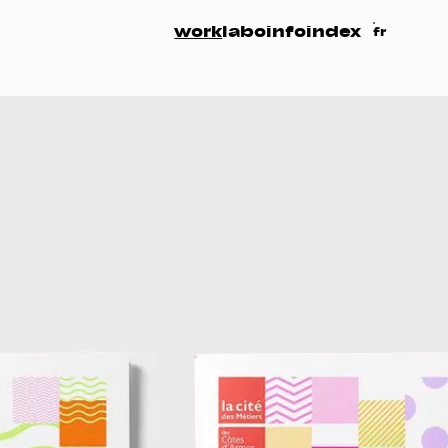
work
labo
info
index
fr