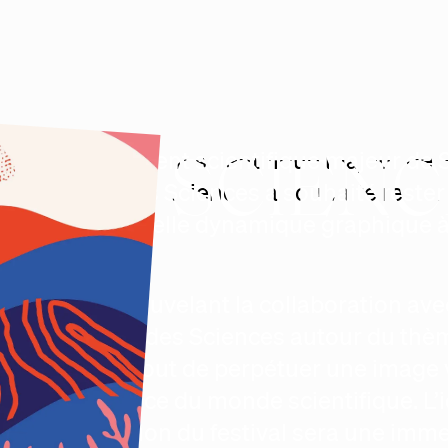
 DES SCIENC
Événement scientifique majeur de Sa
Baie des Sciences a souhaité rester
sa nouvelle dynamique graphique à 
édition.
En renouvelant la collaboration avec
Temps des Sciences autour du thème 
avant tout de perpétuer une image v
novatrice du monde scientifique. L’i
e
4
édition du festival sera une imm