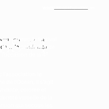
work
labo
info
index
en
ES #4
int-Brieuc, le festival
 dans la continuité de
e
l’occasion de la 4
 l’association le
de l’Océan, il s’agit
ivante, colorée et
dentité visuelle de la
ersion qui secoue les